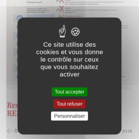
Ce site utilise des
cookies et vous donne
le contrôle sur ceux
que vous souhaitez
activer
Tout accepter
Restrictions eau ALERTE
Tout refuser
RENFORCEE
Personnaliser
Retour à la liste des actualités
posté le
02/07/2026